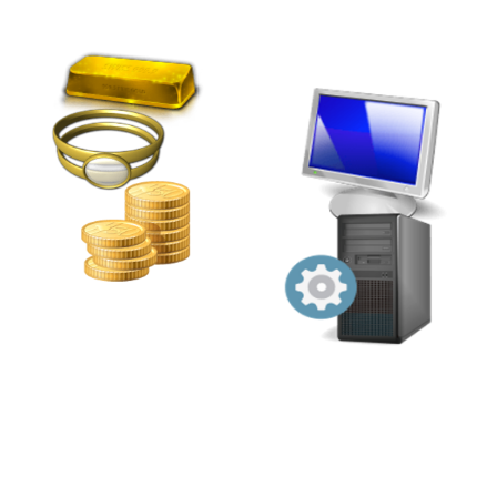
Barankauf von Gold &
Silber, Schmuck, Münzen,
Besteck, Zahngold,
Soforthilfe, Installation,
Altgold. Im Auftrag der
Wartung, Netzwerklösung,
GVG
Internet DSL