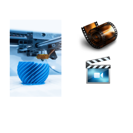
Digitalisierung Ihrer alten
Nach Ihrem Design in
Filme Super8, Video8,
Kunstharz oder Kunststoff
Hi8, Digital8, VHS auf
auch Sonder-
externen Datenspeicher
Anfertigungen
oder DVD