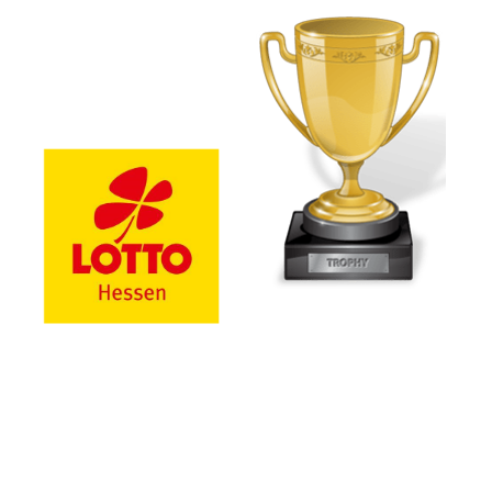
in großer Auswahl an
Pokalen, Reliefs, Motiven,
Figuren und Trophäen für
viele Sportarten,
LOTTO Hessen
Ereignisse und
Annahmestelle
Leistungsschauen