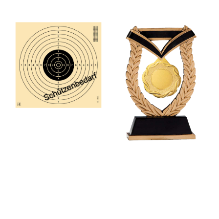
Schützen- und
Vereinsbedarf, für jeden
Vereinsbedarf das richtige
Medaillen (Standard und
zur Hand, Schießscheiben
Individuell),
für Luftgewehr, -pistole,
Anstecknadeln,
Glücksscheiben
Schützenorden, Embleme