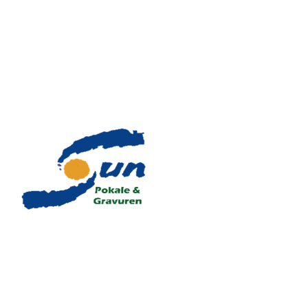
durch Druck oder Gravur
Werbeartikel oder
individualisieren.
Geschenken suchen,
Gedrechselte
dann sind Sie hier genau
Holzscheiben mit Druck
richtig, gerne beraten wir
oder handgemalt.
Sie bei der Auswahl