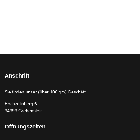
Wir erstellen auch
Sonderanfertigungen,
nennen Sie uns Ihre
Anforderungen, wir bieten
Ihnen die Lösung
Anschrift
Sie finden unser (über 100 qm) Geschäft
Hochzeitsberg 6
34393 Grebenstein
Öffnungszeiten