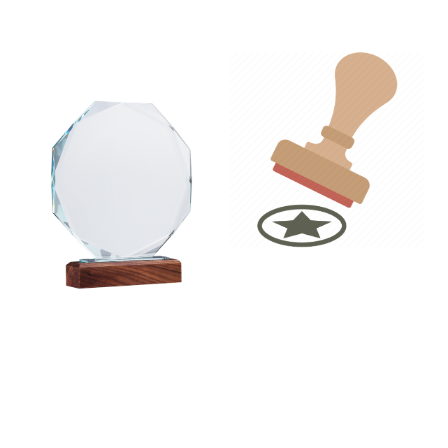
Wir bieten Firmenstempel,
Glastrophäen sind nicht in
Motivstempel,
der typischen Pokalform
Sonderstempel, Text und
gestaltet, sondern bieten
Logostempel,
ein breites Spektrum an
Datumsstempel und jede