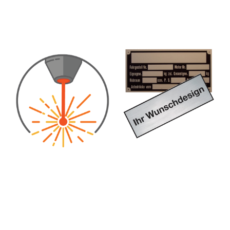
Wir lasern Leder, Acryl,
Türschilder,
Glas, Holz, Metall oder
Praxisschilder und
was immer Sie wünschen
Schilder für jeden Zweck