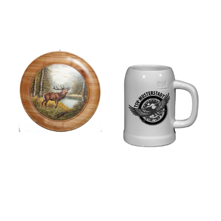
Formen und Farben.
Menge mehr....
Ehrenpreise sind in keiner
Weise an Vorgaben
Wenn Sie Design und
gebunden und lassen sich
Qualität bei Ihren